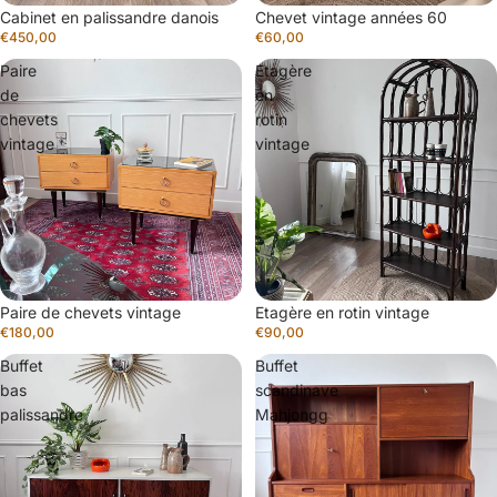
Épuisé
Cabinet en palissandre danois
Épuisé
Chevet vintage années 60
€450,00
€60,00
Paire
Etagère
de
en
chevets
rotin
vintage
vintage
Paire de chevets vintage
Etagère en rotin vintage
€180,00
€90,00
Buffet
Buffet
bas
scandinave
palissandre
Mahjongg