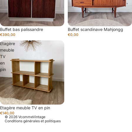
Buffet bas palissandre
Épuisé
Buffet scandinave Mahjongg
€390,00
€0,00
Etagère
meuble
TV
en
pin
confidentialité
e remboursement
générales de vente
expédition
Etagère meuble TV en pin
s
€140,00
© 2026
VcommeVintage
Conditions générales et politiques