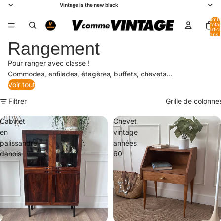
Vintage is the new black
Nomb
total
d’artic
dans l
panier:
Rangement
Pour ranger avec classe !
Commodes, enfilades, étagères, buffets, chevets...
Voir tout
Filtrer
Grille de colonne
Cabinet
Chevet
en
vintage
palissandre
années
danois
60